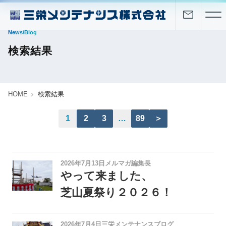
News/Blog
検索結果
HOME
検索結果
1
2
3
…
89
＞
2026年7月13日
メルマガ編集長
やって来ました、
芝山夏祭り２０２６！
2026年7月4日
三栄メンテナンスブログ