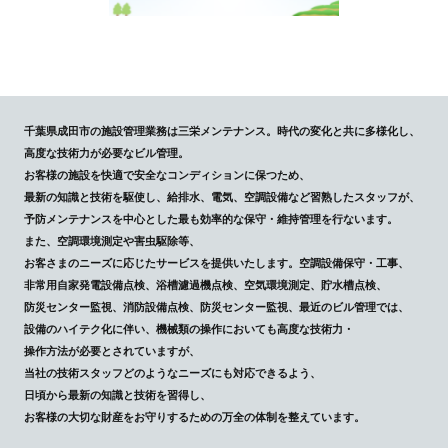
千葉県成田市の施設管理業務は三栄メンテナンス。時代の変化と共に多様化し、
高度な技術力が必要なビル管理。
お客様の施設を快適で安全なコンディションに保つため、
最新の知識と技術を駆使し、給排水、電気、空調設備など習熟したスタッフが、
予防メンテナンスを中心とした最も効率的な保守・維持管理を行ないます。
また、空調環境測定や害虫駆除等、
お客さまのニーズに応じたサービスを提供いたします。空調設備保守・工事、
非常用自家発電設備点検、浴槽濾過機点検、空気環境測定、貯水槽点検、
防災センター監視、消防設備点検、防災センター監視、最近のビル管理では、
設備のハイテク化に伴い、機械類の操作においても高度な技術力・
操作方法が必要とされていますが、
当社の技術スタッフどのようなニーズにも対応できるよう、
日頃から最新の知識と技術を習得し、
お客様の大切な財産をお守りするための万全の体制を整えています。