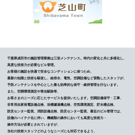
千葉県成田市の施設管理業務は三栄メンテナンス。時代の変化と共に多様化し、
高度な技術力が必要なビル管理。
お客様の施設を快適で安全なコンディションに保つため、
最新の知識と技術を駆使し、給排水、電気、空調設備など習熟したスタッフが、
予防メンテナンスを中心とした最も効率的な保守・維持管理を行ないます。
また、空調環境測定や害虫駆除等、
お客さまのニーズに応じたサービスを提供いたします。空調設備保守・工事、
非常用自家発電設備点検、浴槽濾過機点検、空気環境測定、貯水槽点検、
防災センター監視、消防設備点検、防災センター監視、最近のビル管理では、
設備のハイテク化に伴い、機械類の操作においても高度な技術力・
操作方法が必要とされていますが、
当社の技術スタッフどのようなニーズにも対応できるよう、