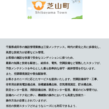
千葉県成田市の施設管理業務は三栄メンテナンス。時代の変化と共に多様化し、
高度な技術力が必要なビル管理。
お客様の施設を快適で安全なコンディションに保つため、
最新の知識と技術を駆使し、給排水、電気、空調設備など習熟したスタッフが、
予防メンテナンスを中心とした最も効率的な保守・維持管理を行ないます。
また、空調環境測定や害虫駆除等、
お客さまのニーズに応じたサービスを提供いたします。空調設備保守・工事、
非常用自家発電設備点検、浴槽濾過機点検、空気環境測定、貯水槽点検、
防災センター監視、消防設備点検、防災センター監視、最近のビル管理では、
設備のハイテク化に伴い、機械類の操作においても高度な技術力・
操作方法が必要とされていますが、
当社の技術スタッフどのようなニーズにも対応できるよう、