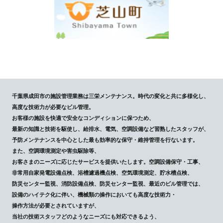
千葉県成田市の施設管理業務は三栄メンテナンス。時代の変化と共に多様化し、
高度な技術力が必要なビル管理。
お客様の施設を快適で安全なコンディションに保つため、
最新の知識と技術を駆使し、給排水、電気、空調設備など習熟したスタッフが、
予防メンテナンスを中心とした最も効率的な保守・維持管理を行ないます。
また、空調環境測定や害虫駆除等、
お客さまのニーズに応じたサービスを提供いたします。空調設備保守・工事、
非常用自家発電設備点検、浴槽濾過機点検、空気環境測定、貯水槽点検、
防災センター監視、消防設備点検、防災センター監視、最近のビル管理では、
設備のハイテク化に伴い、機械類の操作においても高度な技術力・
操作方法が必要とされていますが、
当社の技術スタッフどのようなニーズにも対応できるよう、