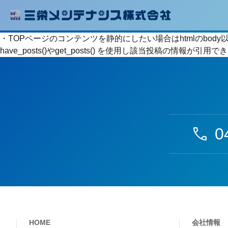
・TOPページのコンテンツを静的にしたい場合はhtmlのbo
have_posts()やget_posts() を使用し該当投稿の情報が
0
HOME
会社情報