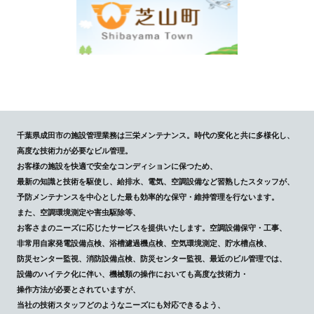
千葉県成田市の施設管理業務は三栄メンテナンス。時代の変化と共に多様化し、
高度な技術力が必要なビル管理。
お客様の施設を快適で安全なコンディションに保つため、
最新の知識と技術を駆使し、給排水、電気、空調設備など習熟したスタッフが、
予防メンテナンスを中心とした最も効率的な保守・維持管理を行ないます。
また、空調環境測定や害虫駆除等、
お客さまのニーズに応じたサービスを提供いたします。空調設備保守・工事、
非常用自家発電設備点検、浴槽濾過機点検、空気環境測定、貯水槽点検、
防災センター監視、消防設備点検、防災センター監視、最近のビル管理では、
設備のハイテク化に伴い、機械類の操作においても高度な技術力・
操作方法が必要とされていますが、
当社の技術スタッフどのようなニーズにも対応できるよう、