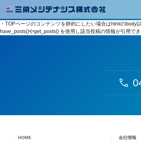
・TOPページのコンテンツを静的にしたい場合はhtmlのbo
have_posts()やget_posts() を使用し該当投稿の情報が
0
HOME
会社情報