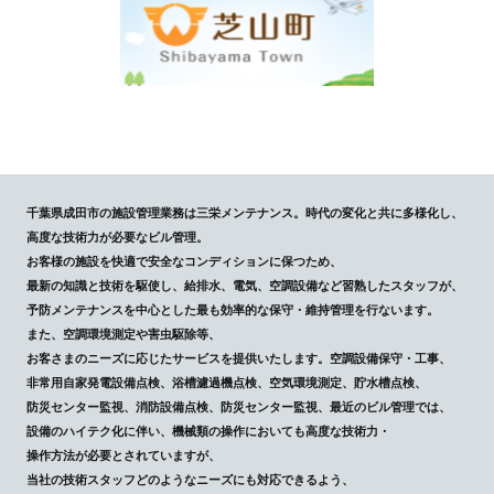
千葉県成田市の施設管理業務は三栄メンテナンス。時代の変化と共に多様化し、
高度な技術力が必要なビル管理。
お客様の施設を快適で安全なコンディションに保つため、
最新の知識と技術を駆使し、給排水、電気、空調設備など習熟したスタッフが、
予防メンテナンスを中心とした最も効率的な保守・維持管理を行ないます。
また、空調環境測定や害虫駆除等、
お客さまのニーズに応じたサービスを提供いたします。空調設備保守・工事、
非常用自家発電設備点検、浴槽濾過機点検、空気環境測定、貯水槽点検、
防災センター監視、消防設備点検、防災センター監視、最近のビル管理では、
設備のハイテク化に伴い、機械類の操作においても高度な技術力・
操作方法が必要とされていますが、
当社の技術スタッフどのようなニーズにも対応できるよう、