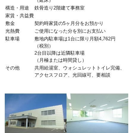
（延床）
構造・用途
鉄骨造り2階建て事務室
家賃・共益費
敷金
契約時家賃の5ヶ月分をお預かり
光熱費
ご使用になった分を別にお支払い
駐車場
敷地内駐車場は1台に限り月額4,762円
（税別）
2台目以降は近隣駐車場
（月極または時間貸し）
その他
共用給湯室、ウォシュレットトイレ完備、
アクセスフロア、光回線可、要相談