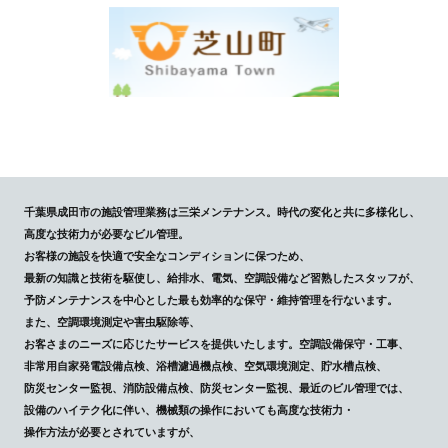
千葉県成田市の施設管理業務は三栄メンテナンス。時代の変化と共に多様化し、
高度な技術力が必要なビル管理。
お客様の施設を快適で安全なコンディションに保つため、
最新の知識と技術を駆使し、給排水、電気、空調設備など習熟したスタッフが、
予防メンテナンスを中心とした最も効率的な保守・維持管理を行ないます。
また、空調環境測定や害虫駆除等、
お客さまのニーズに応じたサービスを提供いたします。空調設備保守・工事、
非常用自家発電設備点検、浴槽濾過機点検、空気環境測定、貯水槽点検、
防災センター監視、消防設備点検、防災センター監視、最近のビル管理では、
設備のハイテク化に伴い、機械類の操作においても高度な技術力・
操作方法が必要とされていますが、