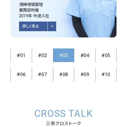
C.H
H.S
M.R
さん
さん
さん
清掃（日常清掃）
清掃（特別清掃）
清掃現場管理
設備管理
配送、倉庫管理
スポーツジム管理業務
社内SE
成田空港事業部所属
特掃部所属
業務部所属
警備 警備部所属
事施設業部所属
業務部所属
空の湯事業部所属
営業職 営業部所属
情報システム室所属
事務 総務部所属
2022年 新卒入社
2025年 新卒入社
2019年 中途入社
2021年 中途入社
2023年 中途入社
2018年 新卒入社
2008年 新卒入社
2023年 新卒入社
2015年 中途入社
2019年 新卒入社
詳しく見る
詳しく見る
詳しく見る
詳しく見る
詳しく見る
詳しく見る
詳しく見る
詳しく見る
詳しく見る
詳しく見る
#01
#02
#03
#04
#05
#06
#07
#08
#09
#10
CROSS TALK
三栄クロストーク