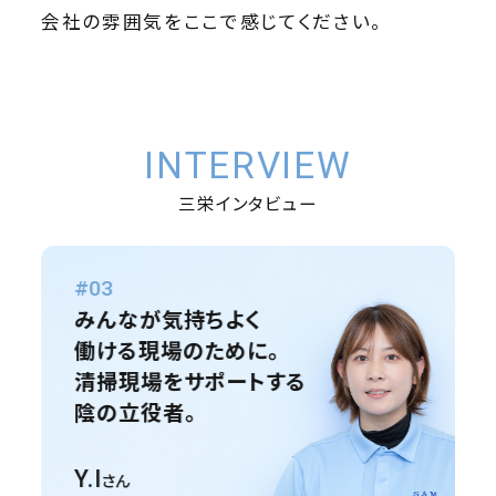
会社の雰囲気をここで感じてください。
INTERVIEW
三栄インタビュー
#01
#02
#03
#04
#05
#06
#07
#08
#09
#10
「キレイ」を通じて
どんな汚れも
みんなが気持ちよく
日本の玄関口に
安心・安全な建物を守る。
成田空港の物流を支える。
空の湯運営に深く貢献。
営業視点で
インフラから開発まで、
数字の管理から
想いを届ける。
しっかり落とす。
働ける現場のために。
安心をもたらす、
危険の芽を摘む
チームで繋ぐ、
チャレンジしたい方は
ビルメンテナンスを提案。
技術と「人の温かさ」で
地域貢献まで。
空港の美観を担う
清掃の専門スキルで
清掃現場をサポートする
成田空港の
設備管理の
プロドライバーの矜持。
ぜひ飛び込んできて
知識が増えるたびに
地域を支える。
会社を支える総務・
清掃のプロ。
人々の笑顔をつくる。
陰の立役者。
安全の要。
プロフェッショナル。
ください。
やりがいを実感。
経理のやりがい。
J.I
K.I
Y.I
A.W
S.N
Y.I
S.M
さん
さん
さん
さん
さん
さん
さん