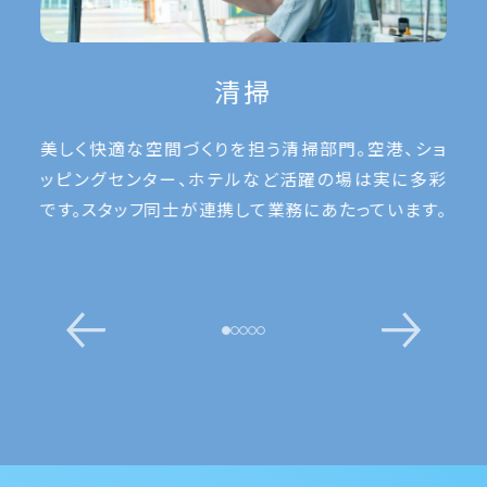
清掃
は担
美しく快適な空間づくりを担う清掃部門。空港、ショ
施
や家
ッピングセンター、ホテルなど活躍の場は実に多彩
心
へ配
です。スタッフ同士が連携して業務にあたっています。
日
す。
る