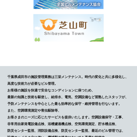
千葉県成田市の施設管理業務は三栄メンテナンス。時代の変化と共に多様化し、
高度な技術力が必要なビル管理。
お客様の施設を快適で安全なコンディションに保つため、
最新の知識と技術を駆使し、給排水、電気、空調設備など習熟したスタッフが、
予防メンテナンスを中心とした最も効率的な保守・維持管理を行ないます。
また、空調環境測定や害虫駆除等、
お客さまのニーズに応じたサービスを提供いたします。空調設備保守・工事、
非常用自家発電設備点検、浴槽濾過機点検、空気環境測定、貯水槽点検、
防災センター監視、消防設備点検、防災センター監視、最近のビル管理では、