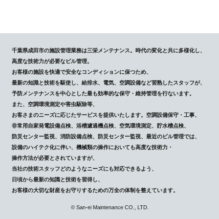
千葉県成田市の施設管理業務は三栄メンテナンス。時代の変化と共に多様化し、
高度な技術力が必要なビル管理。
お客様の施設を快適で安全なコンディションに保つため、
最新の知識と技術を駆使し、給排水、電気、空調設備など習熟したスタッフが、
予防メンテナンスを中心とした最も効率的な保守・維持管理を行ないます。
また、空調環境測定や害虫駆除等、
お客さまのニーズに応じたサービスを提供いたします。空調設備保守・工事、
非常用自家発電設備点検、浴槽濾過機点検、空気環境測定、貯水槽点検、
防災センター監視、消防設備点検、防災センター監視、最近のビル管理では、
設備のハイテク化に伴い、機械類の操作においても高度な技術力・
操作方法が必要とされていますが、
当社の技術スタッフどのようなニーズにも対応できるよう、
日頃から最新の知識と技術を習得し、
お客様の大切な財産をお守りするための万全の体制を整えています。
© San-ei Maintenance CO., LTD.