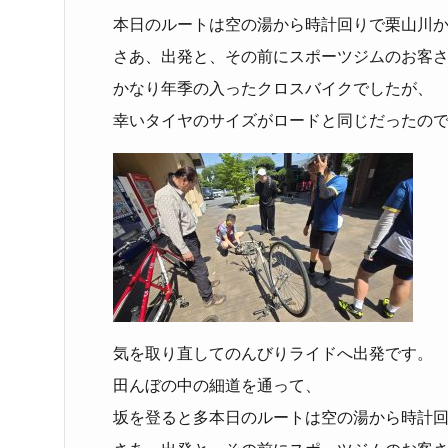
本日のルートは空の湯から時計回りで栗山川
さあ、出発と、その前にスポーツジムのお客
かなり年季の入ったクロスバイクでしたが、
幸いタイヤのサイズがロードと同じだったの
気を取り直してのんびりライドへ出発です。
田んぼの中の細道を通って、
坂を登ると多本日のルートは空の湯から時計