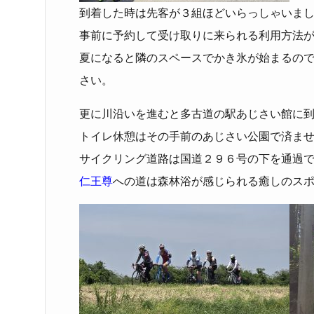
到着した時は先客が３組ほどいらっしゃいま
事前に予約して受け取りに来られる利用方法
夏になると隣のスペースでかき氷が始まるの
さい。
更に川沿いを進むと多古道の駅あじさい館に
トイレ休憩はその手前のあじさい公園で済ま
サイクリング道路は国道２９６号の下を通過
仁王尊
への道は森林浴が感じられる癒しのス