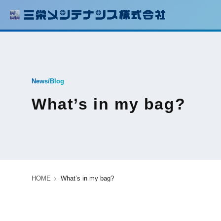
News/Blog
What’s in my bag?
HOME
What’s in my bag?