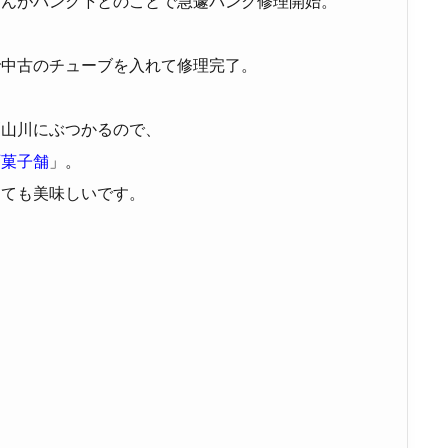
さんがパンク下とのことで急遽パンク修理開始。
で中古のチューブを入れて修理完了。
栗山川にぶつかるので、
石菓子舗
」。
とても美味しいです。