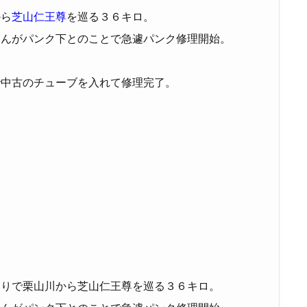
から
芝山仁王尊
を巡る３６キロ。
さんがパンク下とのことで急遽パンク修理開始。
で中古のチューブを入れて修理完了。
回りで栗山川から芝山仁王尊を巡る３６キロ。