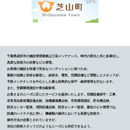
千葉県成田市の施設管理業務は三栄メンテナンス。時代の変化と共に多様化し、
高度な技術力が必要なビル管理。
お客様の施設を快適で安全なコンディションに保つため、
最新の知識と技術を駆使し、給排水、電気、空調設備など習熟したスタッフが、
予防メンテナンスを中心とした最も効率的な保守・維持管理を行ないます。
また、空調環境測定や害虫駆除等、
お客さまのニーズに応じたサービスを提供いたします。空調設備保守・工事、
非常用自家発電設備点検、浴槽濾過機点検、空気環境測定、貯水槽点検、
防災センター監視、消防設備点検、防災センター監視、最近のビル管理では、
設備のハイテク化に伴い、機械類の操作においても高度な技術力・
操作方法が必要とされていますが、
当社の技術スタッフどのようなニーズにも対応できるよう、