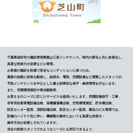
千葉県成田市の施設管理業務は三栄メンテナンス。時代の変化と共に多様化し、
高度な技術力が必要なビル管理。
お客様の施設を快適で安全なコンディションに保つため、
最新の知識と技術を駆使し、給排水、電気、空調設備など習熟したスタッフが、
予防メンテナンスを中心とした最も効率的な保守・維持管理を行ないます。
また、空調環境測定や害虫駆除等、
お客さまのニーズに応じたサービスを提供いたします。空調設備保守・工事、
非常用自家発電設備点検、浴槽濾過機点検、空気環境測定、貯水槽点検、
防災センター監視、消防設備点検、防災センター監視、最近のビル管理では、
設備のハイテク化に伴い、機械類の操作においても高度な技術力・
操作方法が必要とされていますが、
当社の技術スタッフどのようなニーズにも対応できるよう、