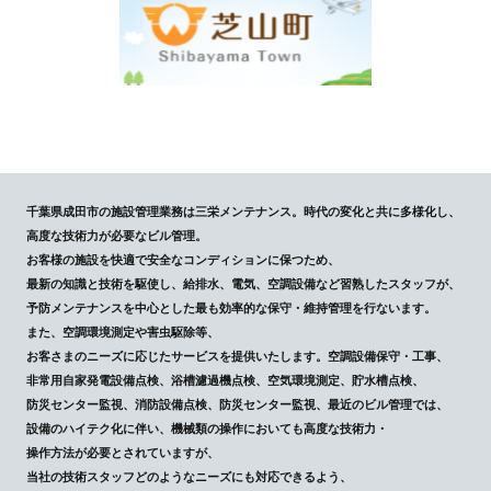
千葉県成田市の施設管理業務は三栄メンテナンス。時代の変化と共に多様化し、
高度な技術力が必要なビル管理。
お客様の施設を快適で安全なコンディションに保つため、
最新の知識と技術を駆使し、給排水、電気、空調設備など習熟したスタッフが、
予防メンテナンスを中心とした最も効率的な保守・維持管理を行ないます。
また、空調環境測定や害虫駆除等、
お客さまのニーズに応じたサービスを提供いたします。空調設備保守・工事、
非常用自家発電設備点検、浴槽濾過機点検、空気環境測定、貯水槽点検、
防災センター監視、消防設備点検、防災センター監視、最近のビル管理では、
設備のハイテク化に伴い、機械類の操作においても高度な技術力・
操作方法が必要とされていますが、
当社の技術スタッフどのようなニーズにも対応できるよう、