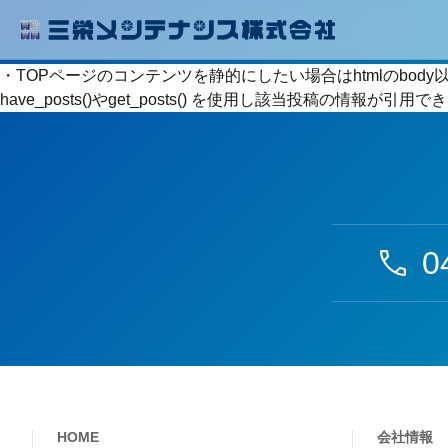
・TOPページのコンテンツを静的にしたい場合はhtmlのbo
have_posts()やget_posts() を使用し該当投稿の情報が
0
HOME
会社情報