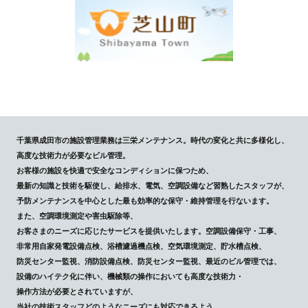
千葉県成田市の施設管理業務は三栄メンテナンス。時代の変化と共に多様化し、
高度な技術力が必要なビル管理。
お客様の施設を快適で安全なコンディションに保つため、
最新の知識と技術を駆使し、給排水、電気、空調設備など習熟したスタッフが、
予防メンテナンスを中心とした最も効率的な保守・維持管理を行ないます。
また、空調環境測定や害虫駆除等、
お客さまのニーズに応じたサービスを提供いたします。空調設備保守・工事、
非常用自家発電設備点検、浴槽濾過機点検、空気環境測定、貯水槽点検、
防災センター監視、消防設備点検、防災センター監視、最近のビル管理では、
設備のハイテク化に伴い、機械類の操作においても高度な技術力・
操作方法が必要とされていますが、
当社の技術スタッフどのようなニーズにも対応できるよう、