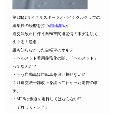
第1部はサイクルスポーツとバイシクルクラブの
編集長の経歴を持つ
岩田講師
が
道交法改正に伴う自転車関連驚愕の事実を鋭く
えぐる！題名：
誰も知らなかった自転車のオキテ
・ヘルメット着用義務化の闇。「ヘルメット」
ってなんだ？
・もう自動車は自転車を追い越せない!?
４月道交法一部改正を調べてわかった驚愕の事
実。
・MTBは歩道を走行してはならない!?
「それってマジ？」