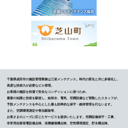
千葉県成田市の施設管理業務は三栄メンテナンス。時代の変化と共に多様化し、
高度な技術力が必要なビル管理。
お客様の施設を快適で安全なコンディションに保つため、
最新の知識と技術を駆使し、給排水、電気、空調設備など習熟したスタッフが、
予防メンテナンスを中心とした最も効率的な保守・維持管理を行ないます。
また、空調環境測定や害虫駆除等、
お客さまのニーズに応じたサービスを提供いたします。空調設備保守・工事、
非常用自家発電設備点検、浴槽濾過機点検、空気環境測定、貯水槽点検、