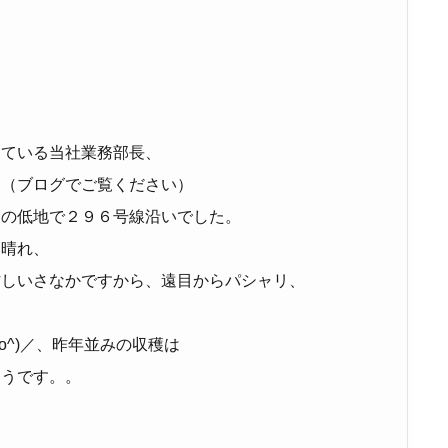
している当社業務部長、
。（ブログでご覧ください）
側の低地で２９６号線沿いでした。
く晴れ、
忙しいさなかですから、遠目からパシャリ、
o^)／、昨年並みの収穫は
ようです。。