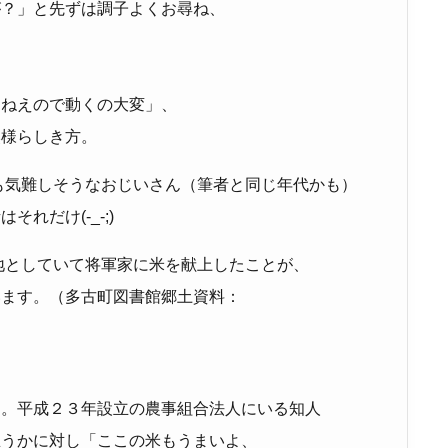
が？」と先ずは調子よくお尋ね、
けねえので動くの大変」、
奥様らしき方。
も気難しそうなおじいさん（筆者と同じ年代かも）
れだけ(-_-;)
地としていて将軍家に米を献上したことが、
います。（多古町図書館郷土資料：
た。平成２３年設立の農事組合法人にいる知人
思うかに対し「ここの米もうまいよ、