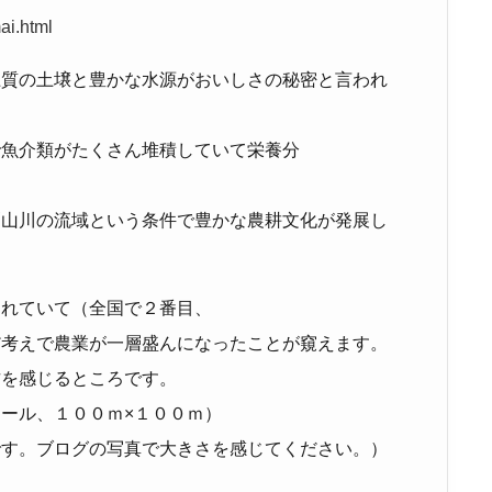
ai.html
土質の土壌と豊かな水源がおいしさの秘密と言われ
で魚介類がたくさん堆積していて栄養分
栗山川の流域という条件で豊かな農耕文化が発展し
われていて（全国で２番目、
だ考えで農業が一層盛んになったことが窺えます。
古を感じるところです。
ール、１００ｍ×１００ｍ）
です。ブログの写真で大きさを感じてください。）