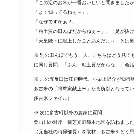
「この辺のお米が一番おいしいと聞きました
「よく知ってるねぇ～」、
「なぜですかぁ？」、
「粘土質の田んぼだからねぇ～」、「足が抜
「天皇陛下に献上したことあんだよ～」とは
※ 別の田んぼでもう一人、こちらはどう見て
に同じ質問、「ふん、粘土質だからな」、会話はそ
※ この五反田は江戸時代、小栗上野介が知行
多古米の「将軍家献上米」たる所以となって
多古米ファイル）
※ 次に多古町以外の農家に質問
栗山川の対岸 横芝光町篠本地区を訪ねまし
（元当社の特掃部長）を取材、多古米をどう