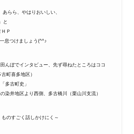
。
 あらら、やはりおいしい、
」と
ＨＰ
一息つけましょう(^^♪
。田んぼでインタビュー、先ず尋ねたところはココ
多古町喜多地区）
と「多古町史」
頭の染井地区より西側、多古橋川（栗山川支流）
、ものすごく話しかけにく～