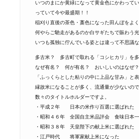
いつのまにか黄緑になって黄金色にかわって
っていて今や最盛期！！
稲刈り直後の茶色・藁色になった田んぼをよ
何やらご馳走があるのか白サギたちで賑わう
いつも孤独に佇んでいる姿とは違って不思議
多古米？ 多古町で取れる「コシヒカリ」を
なぜ有名？ 何が有名？ おいしいのはなぜ
「ふっくらとした粘りの中に上品な甘み」と
縁故米になることが多く、流通量が少ないの
数々のタイトルホルダーですよ。
・平成２年 日本の米作り百選に選ばれた
・昭和４６年 全国自主米品評会 食味日本
・昭和３８年 天皇陛下の献上米に選ばれた
・江戸時代 将軍家献上米になった