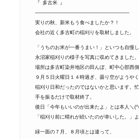
『 多古米 』
―――――――――――――――――――
実りの秋、新米もう食べましたか？！
会社の近く多古町の稲刈りを取材しました。
「うちのお米が一番うまい！」といつも自慢
永沼家稲刈りの様子を写真に収めてきました
場所は多古町染井地区の田んぼ、町中心部西
９月５日火曜日１４時過ぎ、曇り空がようや
稲刈り日和だったのではないかと思います。
手を振るだけで取材終了。
後日「今年もいいのが出来たよ」とは本人＼(^
「稲刈り前に晴れが続いたのが幸いした。」
緑一面の７月、８月頃とは違って、