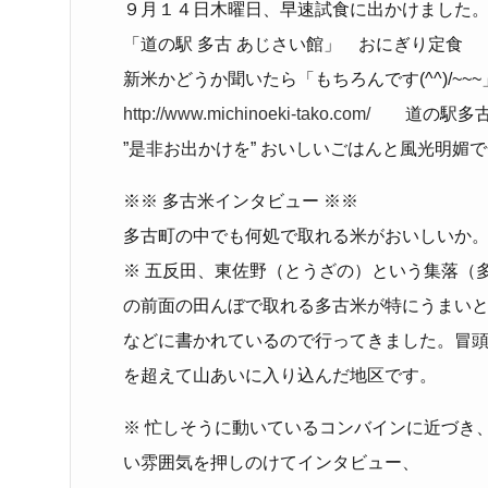
９月１４日木曜日、早速試食に出かけました
「道の駅 多古 あじさい館」 おにぎり定食
新米かどうか聞いたら「もちろんです(^^)/~~~
http://www.michinoeki-tako.com/
道の駅多古
”是非お出かけを” おいしいごはんと風光明媚で
※※ 多古米インタビュー ※※
多古町の中でも何処で取れる米がおいしいか
※ 五反田、東佐野（とうざの）という集落（
の前面の田んぼで取れる多古米が特にうまい
などに書かれているので行ってきました。冒
を超えて山あいに入り込んだ地区です。
※ 忙しそうに動いているコンバインに近づき
い雰囲気を押しのけてインタビュー、