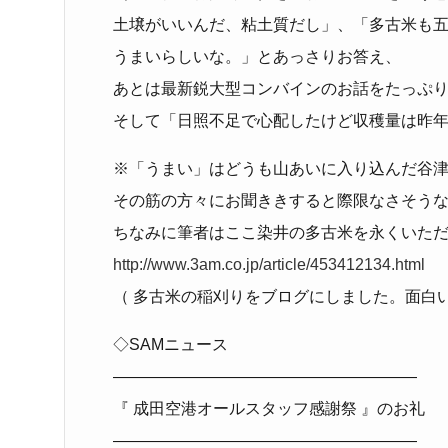
土壌がいいんだ、粘土質だし」、「多古米も
うまいらしいな。」とあっさりお答え、
あとは最新鋭大型コンバインのお話をたっぷ
そして「日照不足で心配したけど収穫量は昨
※「うまい」はどうも山あいに入り込んだ谷
その筋の方々にお聞ききすると際限なさそう
ちなみに筆者はここ染井の多古米を永くいた
http://www.3am.co.jp/article/453412134.html
（ 多古米の稲刈りをブログにしました。面白いですよ
◇SAMニュース
―――――――――――――――――――
『 成田空港オールスタッフ感謝祭 』のお礼
―――――――――――――――――――