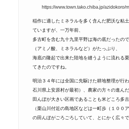
https://www.town.tako.chiba.jp/azidokoro/m
稲作に適したミネラルを多く含んだ肥沃な粘
ていますが、一万年前、
多古町を含む九十九里平野は海の底だったの
（アミノ酸、ミネラルなど）がたっぷり、
海底の隆起で出来た陸地を縫うように流れる
てきたのですね。
明治３４年には全国に先駆けた耕地整理が行
石川県上安原村が最初）、農家の方々の進ん
田んぼが大きい区画であることも米どころ多
（栗山川付近の島地区などは一町歩（１００ア
の田んぼがごろごろしていて、とにかく広々