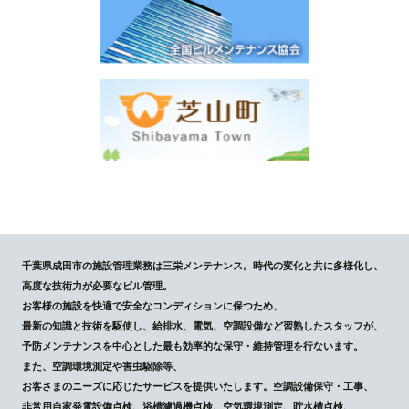
千葉県成田市の施設管理業務は三栄メンテナンス。時代の変化と共に多様化し、
高度な技術力が必要なビル管理。
お客様の施設を快適で安全なコンディションに保つため、
最新の知識と技術を駆使し、給排水、電気、空調設備など習熟したスタッフが、
予防メンテナンスを中心とした最も効率的な保守・維持管理を行ないます。
また、空調環境測定や害虫駆除等、
お客さまのニーズに応じたサービスを提供いたします。空調設備保守・工事、
非常用自家発電設備点検、浴槽濾過機点検、空気環境測定、貯水槽点検、