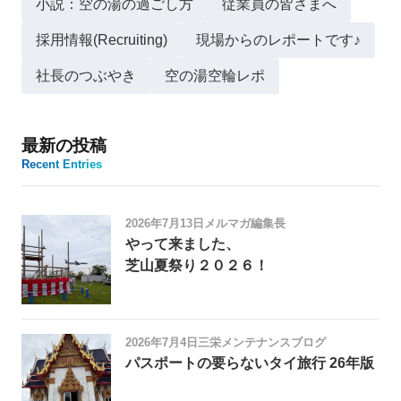
小説：空の湯の過ごし方
従業員の皆さまへ
採用情報(Recruiting)
現場からのレポートです♪
社長のつぶやき
空の湯空輪レポ
最新の投稿
Recent Entries
2026年7月13日
メルマガ編集長
やって来ました、
芝山夏祭り２０２６！
2026年7月4日
三栄メンテナンスブログ
パスポートの要らないタイ旅行 26年版