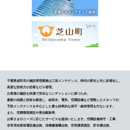
千葉県成田市の施設管理業務は三栄メンテナンス。時代の変化と共に多様化し、
高度な技術力が必要なビル管理。
お客様の施設を快適で安全なコンディションに保つため、
最新の知識と技術を駆使し、給排水、電気、空調設備など習熟したスタッフが、
予防メンテナンスを中心とした最も効率的な保守・維持管理を行ないます。
また、空調環境測定や害虫駆除等、
お客さまのニーズに応じたサービスを提供いたします。空調設備保守・工事、
非常用自家発電設備点検、浴槽濾過機点検、空気環境測定、貯水槽点検、