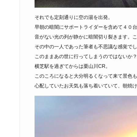
それでも定刻通りに空の湯を出発。
早朝の暗闇にサポートライダーを含めて４０
音がない光の列が静かに暗闇切り裂きます。
その中の一人であった筆者も不思議な感覚で
このままあの世に行ってしまうのではないか
横芝駅を過ぎてからは栗山川CR。
このころになると大分明るくなって来て景色
心配していたお天気も落ち着いていて、朝焼