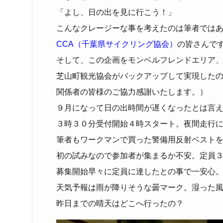
「よし、日の出を見に行こう！」
こんなクレージーな事を考えたのは筆者では
CCA（千葉県サイクリング協会）
の皆さんで
そして、この企画をモンベルフレンドエリア
芝山町観光協会がバックアップして実現した
関係者の皆様のご協力感謝いたします。）
９月になって日の出時間が遅くなったとは言
３時３０分受付開始４時スタート。夜間走行
筆者もワークマンで買った警備用反射ベスト
初の試みなので参加者が集まるか不安。定員
募集開始早々に定員に達したとの事で一安心
天気予報は雨が降りそうな曇マーク。湿った
昨日までの晴天はどこへ行ったの？