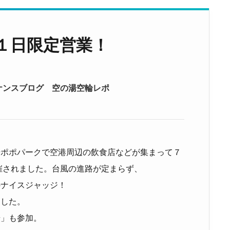
１日限定営業！
ナンスブログ
空の湯空輪レポ
場ポポパークで空港周辺の飲食店などが集まって７
催されました。台風の進路が定まらず、
のナイスジャッジ！
ました。
湯」も参加。