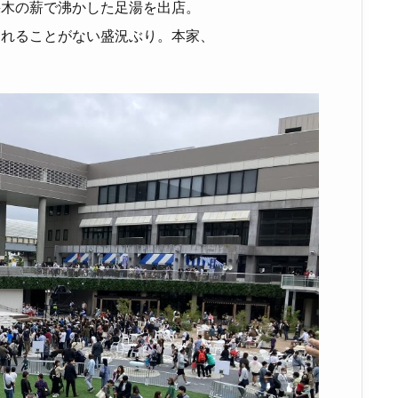
採木の薪で沸かした足湯を出店。
切れることがない盛況ぶり。本家、