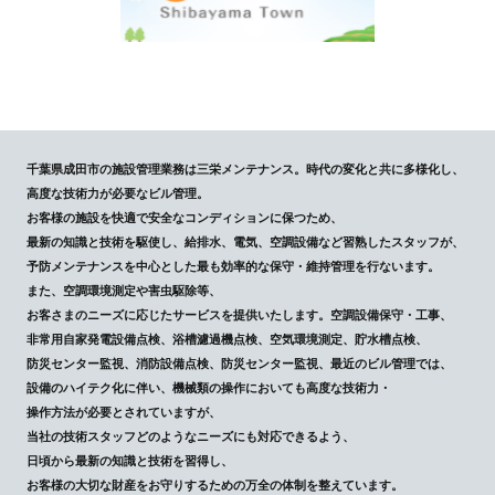
千葉県成田市の施設管理業務は三栄メンテナンス。時代の変化と共に多様化し、
高度な技術力が必要なビル管理。
お客様の施設を快適で安全なコンディションに保つため、
最新の知識と技術を駆使し、給排水、電気、空調設備など習熟したスタッフが、
予防メンテナンスを中心とした最も効率的な保守・維持管理を行ないます。
また、空調環境測定や害虫駆除等、
お客さまのニーズに応じたサービスを提供いたします。空調設備保守・工事、
非常用自家発電設備点検、浴槽濾過機点検、空気環境測定、貯水槽点検、
防災センター監視、消防設備点検、防災センター監視、最近のビル管理では、
設備のハイテク化に伴い、機械類の操作においても高度な技術力・
操作方法が必要とされていますが、
当社の技術スタッフどのようなニーズにも対応できるよう、
日頃から最新の知識と技術を習得し、
お客様の大切な財産をお守りするための万全の体制を整えています。