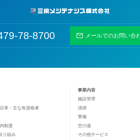
479-78-8700
メールでのお問い合
事業内容
施設管理
沿革・主な有資格者
清掃
警備
内制度
空の湯
の取り組み
その他サービス