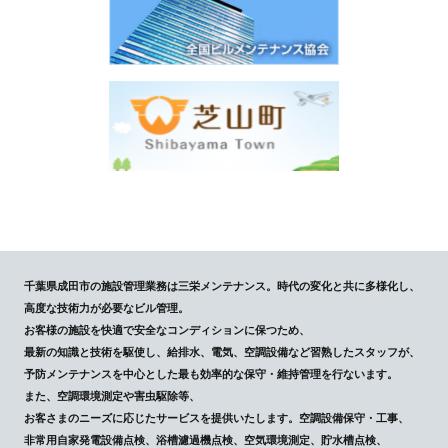
千葉県成田市の施設管理業務は三栄メンテナンス。時代の変化と共に多様化し、
高度な技術力が必要なビル管理。
お客様の施設を快適で安全なコンディションに保つため、
最新の知識と技術を駆使し、給排水、電気、空調設備など習熟したスタッフが、
予防メンテナンスを中心とした最も効率的な保守・維持管理を行ないます。
また、空調環境測定や害虫駆除等、
お客さまのニーズに応じたサービスを提供いたします。空調設備保守・工事、
非常用自家発電設備点検、浴槽濾過機点検、空気環境測定、貯水槽点検、