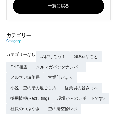
一覧に戻る
カテゴリー
Category
カテゴリーなし
LAに行こう！
SDGsなこと
SNS担当
メルマガバックナンバー
メルマガ編集長
営業部だより
小説：空の湯の過ごし方
従業員の皆さまへ
採用情報(Recruiting)
現場からのレポートです♪
社長のつぶやき
空の湯空輪レポ