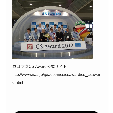
成田空港CS Award公式サイト
http://www.naa.jp/jp/action/cs/csaward/cs_csawar
d.html