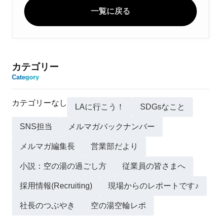
一覧に戻る
カテゴリー
Category
カテゴリーなし
LAに行こう！
SDGsなこと
SNS担当
メルマガバックナンバー
メルマガ編集長
営業部だより
小説：空の湯の過ごし方
従業員の皆さまへ
採用情報(Recruiting)
現場からのレポートです♪
社長のつぶやき
空の湯空輪レポ