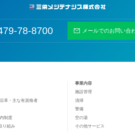
479-78-8700
メールでのお問い合
事業内容
施設管理
沿革・主な有資格者
清掃
警備
内制度
空の湯
の取り組み
その他サービス