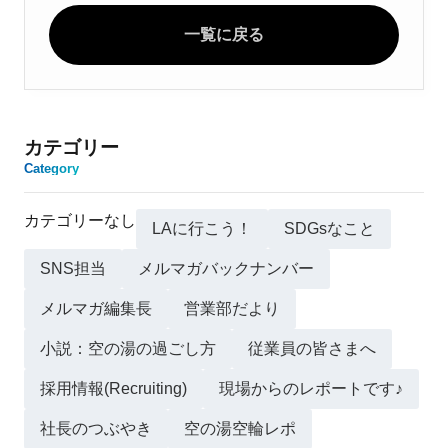
一覧に戻る
カテゴリー
Category
カテゴリーなし
LAに行こう！
SDGsなこと
SNS担当
メルマガバックナンバー
メルマガ編集長
営業部だより
小説：空の湯の過ごし方
従業員の皆さまへ
採用情報(Recruiting)
現場からのレポートです♪
社長のつぶやき
空の湯空輪レポ