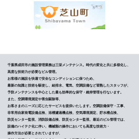
千葉県成田市の施設管理業務は三栄メンテナンス。時代の変化と共に多様化し、
高度な技術力が必要なビル管理。
お客様の施設を快適で安全なコンディションに保つため、
最新の知識と技術を駆使し、給排水、電気、空調設備など習熟したスタッフが、
予防メンテナンスを中心とした最も効率的な保守・維持管理を行ないます。
また、空調環境測定や害虫駆除等、
お客さまのニーズに応じたサービスを提供いたします。空調設備保守・工事、
非常用自家発電設備点検、浴槽濾過機点検、空気環境測定、貯水槽点検、
防災センター監視、消防設備点検、防災センター監視、最近のビル管理では、
設備のハイテク化に伴い、機械類の操作においても高度な技術力・
操作方法が必要とされていますが、