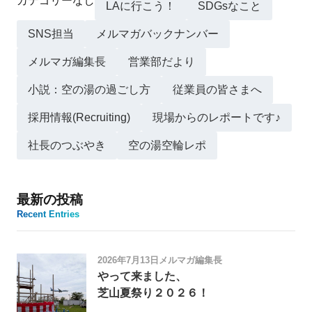
カテゴリーなし
LAに行こう！
SDGsなこと
SNS担当
メルマガバックナンバー
メルマガ編集長
営業部だより
小説：空の湯の過ごし方
従業員の皆さまへ
採用情報(Recruiting)
現場からのレポートです♪
社長のつぶやき
空の湯空輪レポ
最新の投稿
Recent Entries
2026年7月13日
メルマガ編集長
やって来ました、
芝山夏祭り２０２６！