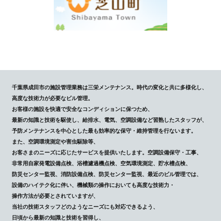
千葉県成田市の施設管理業務は三栄メンテナンス。時代の変化と共に多様化し、
高度な技術力が必要なビル管理。
お客様の施設を快適で安全なコンディションに保つため、
最新の知識と技術を駆使し、給排水、電気、空調設備など習熟したスタッフが、
予防メンテナンスを中心とした最も効率的な保守・維持管理を行ないます。
また、空調環境測定や害虫駆除等、
お客さまのニーズに応じたサービスを提供いたします。空調設備保守・工事、
非常用自家発電設備点検、浴槽濾過機点検、空気環境測定、貯水槽点検、
防災センター監視、消防設備点検、防災センター監視、最近のビル管理では、
設備のハイテク化に伴い、機械類の操作においても高度な技術力・
操作方法が必要とされていますが、
当社の技術スタッフどのようなニーズにも対応できるよう、
日頃から最新の知識と技術を習得し、