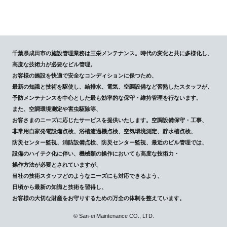
千葉県成田市の施設管理業務は三栄メンテナンス。時代の変化と共に多様化し、
高度な技術力が必要なビル管理。
お客様の施設を快適で安全なコンディションに保つため、
最新の知識と技術を駆使し、給排水、電気、空調設備など習熟したスタッフが、
予防メンテナンスを中心とした最も効率的な保守・維持管理を行ないます。
また、空調環境測定や害虫駆除等、
お客さまのニーズに応じたサービスを提供いたします。空調設備保守・工事、
非常用自家発電設備点検、浴槽濾過機点検、空気環境測定、貯水槽点検、
防災センター監視、消防設備点検、防災センター監視、最近のビル管理では、
設備のハイテク化に伴い、機械類の操作においても高度な技術力・
操作方法が必要とされていますが、
当社の技術スタッフどのようなニーズにも対応できるよう、
日頃から最新の知識と技術を習得し、
お客様の大切な財産をお守りするための万全の体制を整えています。
© San-ei Maintenance CO., LTD.