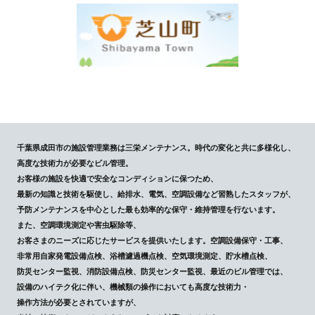
千葉県成田市の施設管理業務は三栄メンテナンス。時代の変化と共に多様化し、
高度な技術力が必要なビル管理。
お客様の施設を快適で安全なコンディションに保つため、
最新の知識と技術を駆使し、給排水、電気、空調設備など習熟したスタッフが、
予防メンテナンスを中心とした最も効率的な保守・維持管理を行ないます。
また、空調環境測定や害虫駆除等、
お客さまのニーズに応じたサービスを提供いたします。空調設備保守・工事、
非常用自家発電設備点検、浴槽濾過機点検、空気環境測定、貯水槽点検、
防災センター監視、消防設備点検、防災センター監視、最近のビル管理では、
設備のハイテク化に伴い、機械類の操作においても高度な技術力・
操作方法が必要とされていますが、