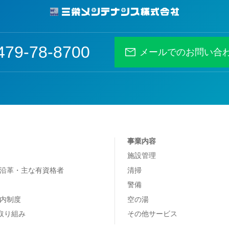
479-78-8700
メールでのお問い合
事業内容
施設管理
沿革・主な有資格者
清掃
警備
内制度
空の湯
の取り組み
その他サービス