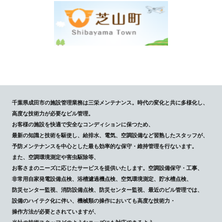
千葉県成田市の施設管理業務は三栄メンテナンス。時代の変化と共に多様化し、
高度な技術力が必要なビル管理。
お客様の施設を快適で安全なコンディションに保つため、
最新の知識と技術を駆使し、給排水、電気、空調設備など習熟したスタッフが、
予防メンテナンスを中心とした最も効率的な保守・維持管理を行ないます。
また、空調環境測定や害虫駆除等、
お客さまのニーズに応じたサービスを提供いたします。空調設備保守・工事、
非常用自家発電設備点検、浴槽濾過機点検、空気環境測定、貯水槽点検、
防災センター監視、消防設備点検、防災センター監視、最近のビル管理では、
設備のハイテク化に伴い、機械類の操作においても高度な技術力・
操作方法が必要とされていますが、