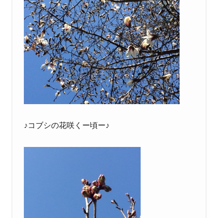
♪コブシの花咲くー頃ー♪