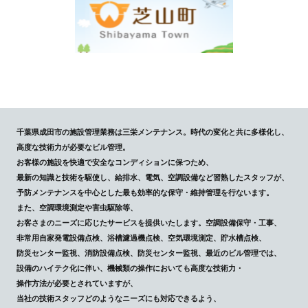
千葉県成田市の施設管理業務は三栄メンテナンス。時代の変化と共に多様化し、
高度な技術力が必要なビル管理。
お客様の施設を快適で安全なコンディションに保つため、
最新の知識と技術を駆使し、給排水、電気、空調設備など習熟したスタッフが、
予防メンテナンスを中心とした最も効率的な保守・維持管理を行ないます。
また、空調環境測定や害虫駆除等、
お客さまのニーズに応じたサービスを提供いたします。空調設備保守・工事、
非常用自家発電設備点検、浴槽濾過機点検、空気環境測定、貯水槽点検、
防災センター監視、消防設備点検、防災センター監視、最近のビル管理では、
設備のハイテク化に伴い、機械類の操作においても高度な技術力・
操作方法が必要とされていますが、
当社の技術スタッフどのようなニーズにも対応できるよう、