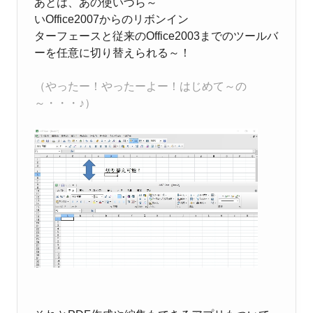
あとは、あの使いづら～
いOffice2007からのリボンイン
ターフェースと従来のOffice2003までのツールバ
ーを任
意に切り替えられる～！
（やったー！やったーよー！はじめて～の
～・・・♪）