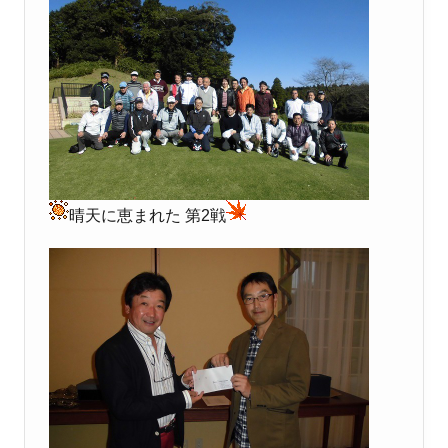
晴天に恵まれた 第2戦