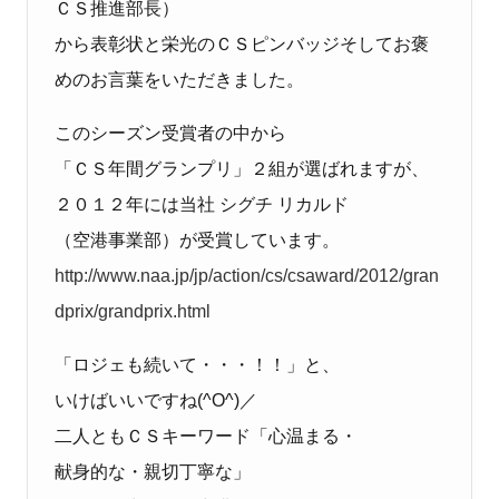
ＣＳ推進部長）
から表彰状と栄光のＣＳピンバッジそしてお褒
めのお言葉をいただきました。
このシーズン受賞者の中から
「ＣＳ年間グランプリ」２組が選ばれますが、
２０１２年には当社 シグチ リカルド
（空港事業部）が受賞しています。
http://www.naa.jp/jp/action/cs/csaward/2012/gran
dprix/grandprix.html
「ロジェも続いて・・・！！」と、
いけばいいですね(^O^)／
二人ともＣＳキーワード「心温まる・
献身的な・親切丁寧な」