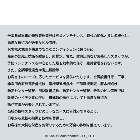
千葉県成田市の施設管理業務は三栄メンテナンス。時代の変化と共に多様化し、
高度な技術力が必要なビル管理。
お客様の施設を快適で安全なコンディションに保つため、
最新の知識と技術を駆使し、給排水、電気、空調設備など習熟したスタッフが、
予防メンテナンスを中心とした最も効率的な保守・維持管理を行ないます。
また、空調環境測定や害虫駆除等、
お客さまのニーズに応じたサービスを提供いたします。空調設備保守・工事、
非常用自家発電設備点検、浴槽濾過機点検、空気環境測定、貯水槽点検、
防災センター監視、消防設備点検、防災センター監視、最近のビル管理では、
設備のハイテク化に伴い、機械類の操作においても高度な技術力・
操作方法が必要とされていますが、
当社の技術スタッフどのようなニーズにも対応できるよう、
日頃から最新の知識と技術を習得し、
お客様の大切な財産をお守りするための万全の体制を整えています。
© San-ei Maintenance CO., LTD.