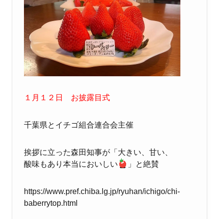
１月１２日 お披露目式
千葉県とイチゴ組合連合会主催
挨拶に立った森田知事が「大きい、甘い、
酸味もあり本当においしい
」と絶賛
https://www.pref.chiba.lg.jp/ryuhan/ichigo/chi-
baberrytop.html