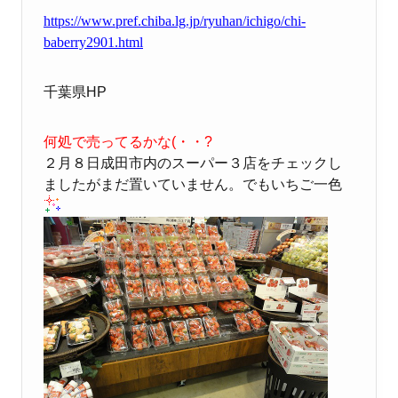
https://www.pref.chiba.lg.jp/ryuhan/ichigo/chi-
baberry2901.html
千葉県HP
何処で売ってるかな(・・?
２月８日成田市内のスーパー３店をチェックし
ましたがまだ置いていません。でもいちご一色