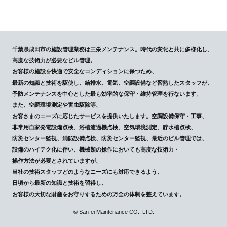
千葉県成田市の施設管理業務は三栄メンテナンス。時代の変化と共に多様化し、
高度な技術力が必要なビル管理。
お客様の施設を快適で安全なコンディションに保つため、
最新の知識と技術を駆使し、給排水、電気、空調設備など習熟したスタッフが、
予防メンテナンスを中心とした最も効率的な保守・維持管理を行ないます。
また、空調環境測定や害虫駆除等、
お客さまのニーズに応じたサービスを提供いたします。空調設備保守・工事、
非常用自家発電設備点検、浴槽濾過機点検、空気環境測定、貯水槽点検、
防災センター監視、消防設備点検、防災センター監視、最近のビル管理では、
設備のハイテク化に伴い、機械類の操作においても高度な技術力・
操作方法が必要とされていますが、
当社の技術スタッフどのようなニーズにも対応できるよう、
日頃から最新の知識と技術を習得し、
お客様の大切な財産をお守りするための万全の体制を整えています。
© San-ei Maintenance CO., LTD.