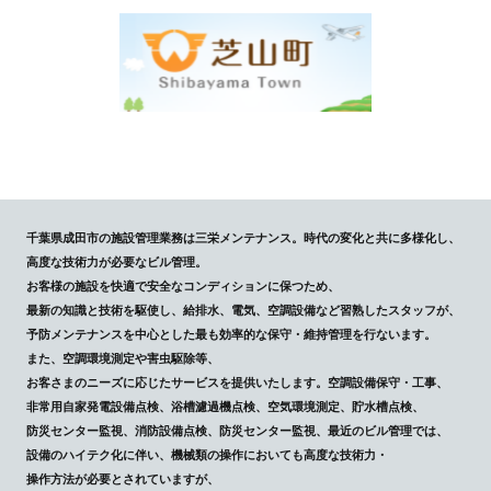
千葉県成田市の施設管理業務は三栄メンテナンス。時代の変化と共に多様化し、
高度な技術力が必要なビル管理。
お客様の施設を快適で安全なコンディションに保つため、
最新の知識と技術を駆使し、給排水、電気、空調設備など習熟したスタッフが、
予防メンテナンスを中心とした最も効率的な保守・維持管理を行ないます。
また、空調環境測定や害虫駆除等、
お客さまのニーズに応じたサービスを提供いたします。空調設備保守・工事、
非常用自家発電設備点検、浴槽濾過機点検、空気環境測定、貯水槽点検、
防災センター監視、消防設備点検、防災センター監視、最近のビル管理では、
設備のハイテク化に伴い、機械類の操作においても高度な技術力・
操作方法が必要とされていますが、