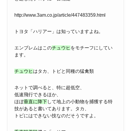
http://www.3am.co.jp/article/447483359.html
トヨタ
「ハリアー」は知っていますよね。
エンブレムはこの
チュウヒ
をモチーフにしてい
ます。
チュウヒ
はタカ、トビと同種の猛禽類
ネットで調べると、特に超低空、
低速飛行できるほか、
ほぼ
垂直に降下
して地上の小動物を捕獲する特
技があると書いてあります。タカ、
トビにはできない技なのだそうですよ。