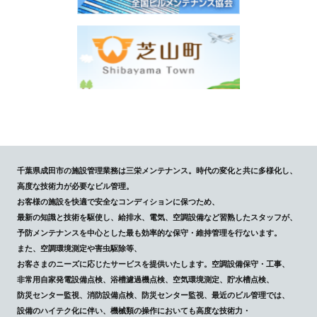
千葉県成田市の施設管理業務は三栄メンテナンス。時代の変化と共に多様化し、
高度な技術力が必要なビル管理。
お客様の施設を快適で安全なコンディションに保つため、
最新の知識と技術を駆使し、給排水、電気、空調設備など習熟したスタッフが、
予防メンテナンスを中心とした最も効率的な保守・維持管理を行ないます。
また、空調環境測定や害虫駆除等、
お客さまのニーズに応じたサービスを提供いたします。空調設備保守・工事、
非常用自家発電設備点検、浴槽濾過機点検、空気環境測定、貯水槽点検、
防災センター監視、消防設備点検、防災センター監視、最近のビル管理では、
設備のハイテク化に伴い、機械類の操作においても高度な技術力・