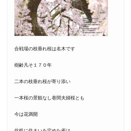
合戦場の枝垂れ桜は名木です
樹齢凡そ１７０年
二本の枝垂れ桜が寄り添い
一本桜の景観なし巷間夫婦桜とも
今は花満開
此処に住まいを定めた雀は