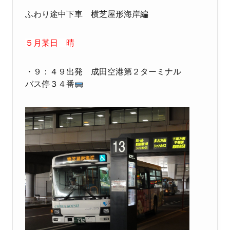
ふわり
途中下車
横芝屋形海岸編
５月某日 晴
・
９：４９出発
成田空港第２ターミナル
バス停３４番