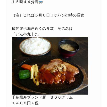
１５時４４分着
（注）これは５月６日ロケハンの時の昼食
横芝尾形海岸近くの食堂 その名は
「とん亭九十九」
千葉県産ブランド豚 ３００グラム
１４００円＋税