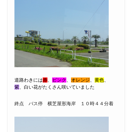
道路わきには
赤
、
ピンク
、
オレンジ
、
黄色
、
紫
、
白い
花
がたくさん咲いていました
終点 バス停 横芝屋形海岸
１０時４４分着