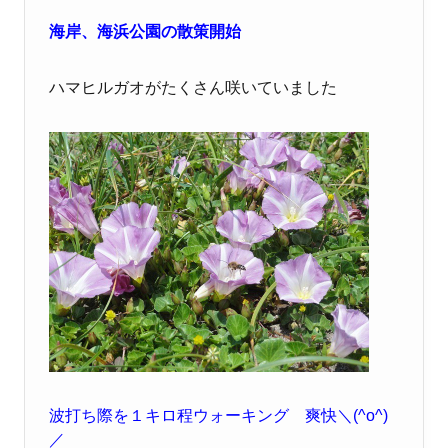
海岸、海浜公園の散策開始
ハマヒルガオがたくさん咲いていました
波打ち際を１キロ程ウォーキング 爽快＼(^o^)
／