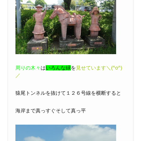
周りの木々
は
いろんな緑
を
見せています＼(^o^)
／
猿尾トンネルを抜けて１２６号線を横断すると
海岸まで真っすぐそして真っ平