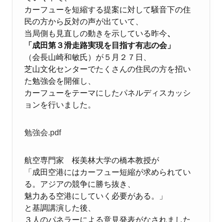
カーフューを短縮する提案に対して騒音下の住
民の方から反対の声が出ていて、
当局側も見直しの動きを示している昨今
、
「成田第３滑走路実現を目指す有志の会」
（会長山崎和敏氏）が５月２７日、
芝山文化センターでたくさんの住民の方を招い
た勉強会を開催し、
カーフューをテーマにしたパネルディスカッシ
ョンを行いました。
勉強会.pdf
航空専門家 桜美林大学の橋本教授が
「成田空港にはカーフュー短縮が求められてい
る。アジアの競争に勝ち抜き、
魅力ある空港にしていく必要がある。」
と基調講演した後、
３人のパネラーによる意見発表がなされました