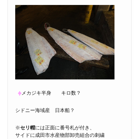
メカジキ半身 キロ数？
シドニー海域産 日本船？
※
セリ帽
には正面に番号札が付き、
サイドに成田市水産物部卸売組合の刺繍