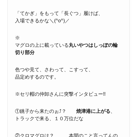
「てかぎ」をもって「長ぐつ」履けば、
入場できるかな＼(^o^)／
※
マグロの上に載っている
丸いやつはしっぽの輪
切り部分
色つや見て、さわって、こすって、
品定めするのです。
※セリ帽の仲卸さんに突撃インタビュー!!
①銚子から来たのぉ⤴？
焼津港に上がる
、
トラックで来る、１０万位だな
②クロマグロは？ 本間のこと言ってんの