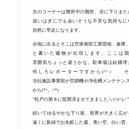
次のコーナーは難所中の難所、谷に下りまた
追いはぎにでも会いそうな不安な気持ちに
自然に早足になります。
台地に出るとそこは空港
南部工業団地
、倉庫
と書いた建物が出現します。ここは
雰囲気ちょっと違うかな。駐車場は結構埋
何しろレポーターですから
(^^
♪ そ
当社施設事業部が空調機や浄化槽メンテナン
から
(*^
。
^*)
”松戸の第８に投票済ませてきました＼
(^o^)
／
続いてゆるやかな下り坂、視界が大きく広が
遠くに新緑でお化粧した森、青い空、白い雲