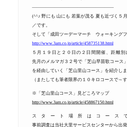
――――――――――――――――――
(^^
♪ 野にも 山にも 若葉が茂る 夏も近づく
／です。
そして「成田ツーデーマーチ ウォーキング
http://www.3am.co.jp/article/458735138.html
５月１９日と２０日の２日間開催、距離別
先月のメルマガ３２号で「芝山早苗歌コース
を経由していく「芝山里山コース」を紹介し
（またしても筆者限界の１０キロコースで～
※「芝山里山コース」
見どころマップ
http://www.3am.co.jp/article/458867150.html
スタート場所はコース
事前調査は当社大里サービスセンターから出