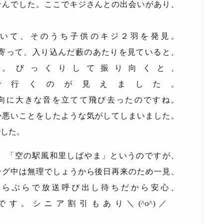
せんでした。ここでキジさんとの出会いがあり、
ていて、そのうち子供のキジ２羽を発見。
寄って、入り込んだ藪のあたりを見ていると、
。びっくりして振り向くと、
で行くのが見えました。
向に大きな音を立てて飛び去ったのですね。
か悪いことをしたような気がしてしまいました。
でした。
。「空の駅風和里しばやま」というのですが、
ング中は無理でしょうから後日再来のため一見、
ぶらぶらで放送呼び出し待ちだから安心、
です。シニア割引もあり＼
(^o^)
／