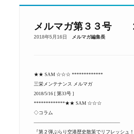
メルマガ第３３号 
2018年5月16日
メルマガ編集長
★★
SAM
☆☆☆
************
*
三栄メンテナンス メルマガ
201
8
/
5
/
16
[
第
33
号
]
*************
★★
SAM
☆☆☆
◇
コラム
――――――――――――――――――
『
第２弾ぶらり空港歴史散策でリフレッシュ！