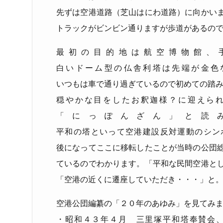
先ずは空港道路（芝山はにわ道路）に向かい
トラックがビンビン通りますが歩道があるの
最初の目的地は航空博物館、
白いドーム型の仏舎利塔は先端が金色
いつもは車で通り過ぎているので初めての踏
穏やかな目をしたお釈迦様？に迎えら
「にっぽんざん」と読
平和の塔といって空港建設反対運動のシン
後になってここに移転したことが当時の公団
ているのでわかります。「平和な民間空港と
「空港の近くに遷座していただき・・・」と
空港公団編纂の「２０年のあゆみ」を見てみ
・昭和４３年４月 三里塚平和塔奉賛会