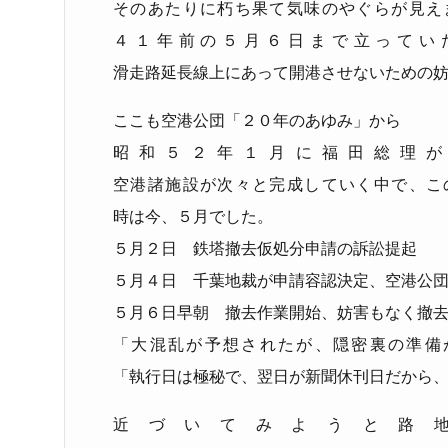
そのあたりに朽ち果て気味のやぐらが見え
４１年前の５月６日まで立ってい
滑走路延長線上にあって開港させないための
ここも空港公団「２０年のあゆみ」から
昭和５２年１月に福田総理が
空港諸施設が次々と完成していく中で、こ
時は今、５月でした。
５月２日 鉄塔撤去仮処分申請の訴訟提起
５月４日 千葉地裁が申請容認決定、空港公
５月６日早朝 撤去作業開始、妨害もなく撤
「大混乱が予想されたが、隠密裏の準備
「執行日は極秘で、翌日が新聞休刊日だから
近づいてみようと路