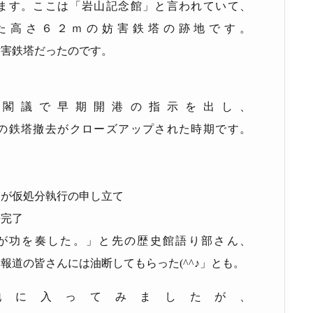
ます。ここは「岩山記念館」と言われていて、
た高さ６２ｍの妨害鉄塔の跡地です。
妨害鉄塔だったのです。
閣議で早期開港の指示を出し、
の鉄塔撤去がクローズアップされた時期です。
団が仮処分執行の申し立て
去完了
が功を奏した。」と先の歴史館語り部さん、
、報道の皆さんには油断してもらった
(^^
♪」とも。
地に入ってみましたが、