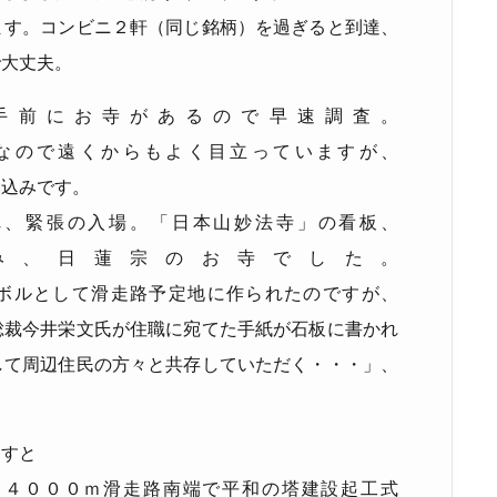
ます。コンビニ２軒（同じ銘柄）を過ぎると到達、
で大丈夫。
手前にお寺があるので早速調査。
なので遠くからもよく目立っていますが、
み込みです。
れ、緊張の入場。「日本山妙法寺」の看板、
み、日蓮宗のお寺でした。
ボルとして滑走路予定地に作られたのですが、
総裁今井栄文氏が住職に宛てた手紙が石板に書かれ
して周辺住民の方々と共存していただく・・・」、
。
ますと
、４０００ｍ滑走路南端で平和の塔建設起工式