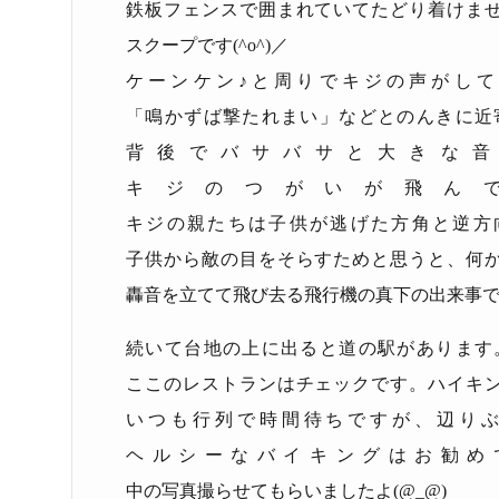
鉄板フェンスで囲まれていてたどり着けま
スクープです
(^o^)
／
ケーンケン♪と周りでキジの声がし
「鳴かずば撃たれまい」などとのんきに近
背後でバサバサと大きな音
キジのつがいが飛ん
キジの親たちは子供が逃げた方角と逆方
子供から敵の目をそらすためと思うと、何
轟音を立てて飛び去る飛行機の真下の出来事
続いて台地の上に出ると道の駅があります
ここのレストランはチェックです。ハイキ
いつも行列で時間待ちですが、辺り
ヘルシーなバイキングはお勧め
中の写真撮らせてもらいましたよ
(@_@)