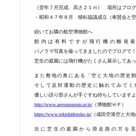
（翌年７月完成、高さ２１ｍ） 場所はブロ
・昭和４７年８月 移転協議成立（奉賛会と
続いてお隣の航空博物館へ
館内は有料ですが飛行機の離発
パノラマ写真を撮ってきましたのでブログで
芝生の庭園には飛行機がたくさん展示してあ
また敷地の奥にある「空と大地の歴史
そして反対運動の歴史に触れてみてく
優しい語り部さんが手ぐすね待ちしています
http://www.aeromuseum.or.jp/
（博物館ＨＰ）
https://www.rekishidensho.jp/
（成田空港空と大地
次に芝生の庭園から滑走路の方を