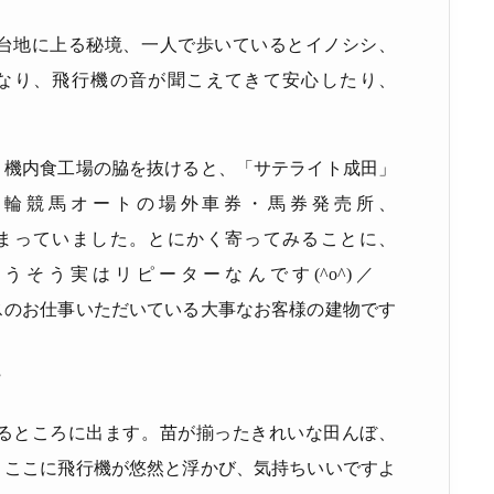
台地に上る秘境、一人で歩いているとイノシシ、
なり、飛行機の音が聞こえてきて安心したり、
、機内食工場の脇を抜けると、
「サテライト成田」
競輪競馬オートの場外車券・馬券発売所、
まっていました。とにかく寄ってみることに、
うそう実はリピーターなんです
(^o^)
／
スのお仕事いただいている大事なお客様の建物です
”
るところに出ます。苗が揃ったきれいな田んぼ、
、ここに飛行機が悠然と浮かび、気持ちいいですよ